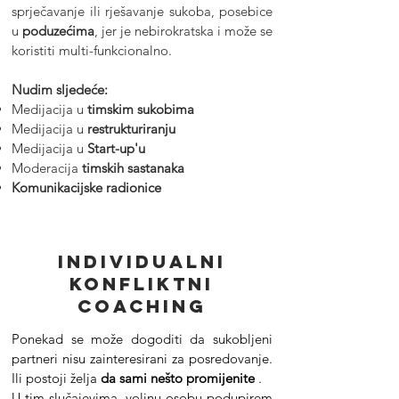
sprječavanje ili rješavanje sukoba, posebice
u
poduzećima
, jer je nebirokratska i može se
koristiti multi-funkcionalno.
Nudim sljedeće:
Medijacija u
timskim sukobima
Medijacija u
restrukturiranju
Medijacija u
Start-up'u
Moderacija
timskih sastanaka
Komunikacijske radionice
Individualni
konfliktni
coaching
Ponekad se može dogoditi da sukobljeni
partneri nisu zainteresirani za posredovanje.
Ili postoji želja
da sami nešto promijenite
.
U tim slučajevima, voljnu osobu podupirem