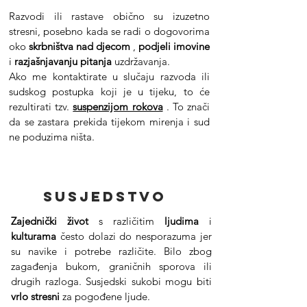
Razvodi ili rastave obično su izuzetno
stresni, posebno kada se radi o dogovorima
oko
skrbništva nad djecom
,
podjeli
imovine
i
razjašnjavanju
pitanja
uzdržavanja.
Ako me kontaktirate u slučaju razvoda ili
sudskog postupka koji je u tijeku, to će
rezultirati tzv.
suspenzijom rokova
. To znači
da se zastara prekida tijekom mirenja i sud
ne poduzima ništa.
susjedstvo
Zajednički život
s različitim
ljudima
i
kulturama
često dolazi do nesporazuma jer
su navike i potrebe različite. Bilo zbog
zagađenja bukom, graničnih sporova ili
drugih razloga. Susjedski sukobi mogu biti
vrlo stresni
za pogođene ljude.