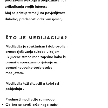
podržavam svakoga u prepoznavanju i
artikuliranju svojih interesa.
Moj se pristup temelji na
povjerljivosti
i
dubokoj predanosti održivim rješenju.
Što je medijacija?
Medijacija je
strukturiran
i
dobrovoljan
proces
rješavanja sukoba
u kojem
uključene strane rade zajedno kako bi
pronašle sporazumno rješenje uz
pomoć
neutralne
treće osobe –
medijatora.
Medijacija teži
situaciji u kojoj svi
pobjeđuju
.
Prednosti
medijacije su mnoge:
Obično se završi brže nego sudski