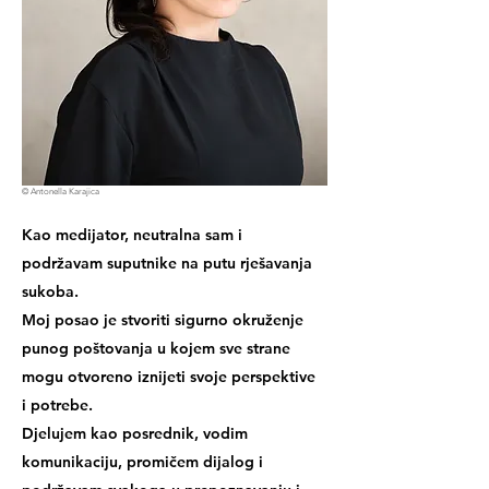
© Antonella Karajica
Kao medijator,
neutralna
sam i
podržavam
suputnike na putu rješavanja
sukoba.
Moj posao je stvoriti sigurno okruženje
punog
poštovanja
u kojem sve strane
mogu otvoreno iznijeti svoje perspektive
i potrebe.
Djelujem kao
posrednik
, vodim
komunikaciju
, promičem
dijalog
i