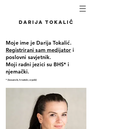
Darija Tokalić
Moje ime je Darija Tokalić.
Registrirani sam medijator
i
poslovni savjetnik.
Moji radni jezici su BHS* i
njemački.
* (bosanski, hrvatski, srpski)