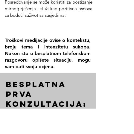
Posredovanje se može koristiti za postizanje
mirnog rješenja i služi kao pozitivna osnova
za budući suživot sa susjedima.
Troškovi
medijacije ovise o kontekstu,
broju tema i intenzitetu sukoba.
Nakon što u besplatnom telefonskom
razgovoru opišete situaciju, mogu
vam dati svoju ocjenu.
besplatnA
prvA
konzultacijA:
Uzet ću 20 minuta za Vas. Za to