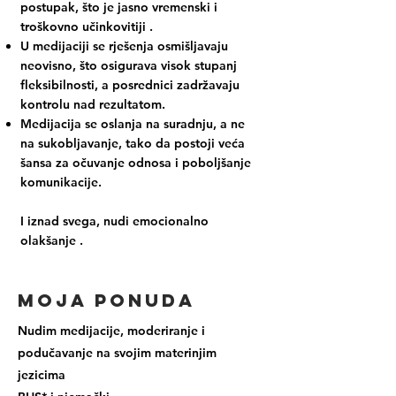
postupak, što je jasno
vremenski i
troškovno učinkovitiji
.
U medijaciji se rješenja osmišljavaju
neovisno
, što osigurava visok stupanj
fleksibilnosti, a posrednici zadržavaju
kontrolu nad rezultatom.
Medijacija se oslanja na
suradnju, a ne
na sukobljavanje
, tako da postoji veća
šansa za očuvanje odnosa i poboljšanje
komunikacije.
I iznad svega, nudi
emocionalno
olakšanje
.
Moja ponuda
Nudim medijacije, moderiranje i
podučavanje na svojim materinjim
jezicima