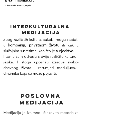
BHS*
i
njemački
.
* (bosanski, hrvatski, srpski)
Interkulturalna
Medijacija
Zbog različitih kultura, sukobi mogu nastati
u
kompaniji
,
privatnom životu
ili čak u
slučajnim susretima, kao što je
susjedstvo
.
I sama sam odrasla s dvije različite kulture i
jezika. I stoga upoznati izazove svako-
dnevnog života i razumjeti međuljudsku
dinamiku koja se može pojaviti.
Poslovna
Medijacija
Medijacija je iznimno učinkovita metoda za