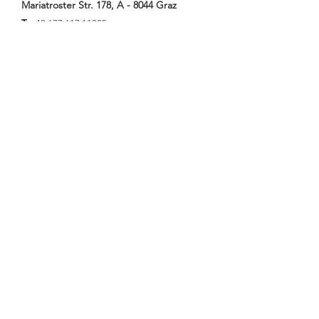
Mariatroster Str. 178, A - 8044 Graz
T
+43 677 617 11335
M
office@mediation-tokalic.at
W
posredovanje-tokalic.at
Nazovite me,
pošaljite mi E-Mail
ili mi pišite ovdje:
Ime
Prezime