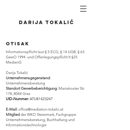
Darija Tokalić
otisak
Informationspflicht laut § 5 ECG, § 14 UGB, § 63
GewO 1994 und Offenlegungspflicht lt §25
MedienG
Darija Tokalić
Unternehmensgegenstand
:
Unternehmensberatung
Standort Gewerbeberichtigung
: Mariatroster Str.
178, 8044 Graz
UID-Nummer:
ATU81423247
E-Mail:
office@mediation-tokalic.at
Mitglied
der WKO Steiermark, Fachgruppe
Unternehmensberatung, Buchhaltung und
Informationstechnologie