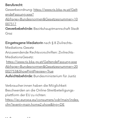
Berufsrecht
:
Gewerbeordnung:
https://www.ris.bka.gv.at/Gelt
endeFassung.wxe?
Abfrage=Bundesnormen&Gesetzesnummer=10
007517
Gewerbebehörde:
Bezirkshauptmannschaft Stadt
Graz
Eingetragene Mediatorin
nach § 8 Zivilrechts-
Mediations-Gesetz
Anzuwendende Rechtsvorschriften: Zivilrechts-
MediationsGesetz:
https://www.ris.bka.gv.at/GeltendeFassung.wxe
Abfrage=Bundesnormen&Gesetzesnummer=20
002753&ShowPrintPreview=True
Aufsichtsbehörde:
Bundesministerium für Justiz
Verbraucher:innen haben die Möglichkeit
Beschwerden an die Online-Streitbeteiligungs-
plattform der EU zu richten:
https://ec.europa.eu/consumers/odr/main/index.
cfm?event=main.home2.show&lng=DE