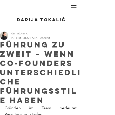
Darija Tokalić
darijatokalic
29. Okt. 2025
2 Min. Lesezeit
Führung zu
zweit – Wenn
Co-Founders
unterschiedli
che
Führungsstil
e haben
Gründen im Team bedeutet: 
Verantwortung teilen.