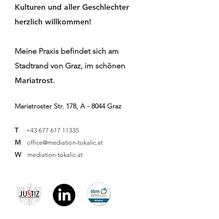
Kulturen und aller Geschlechter
herzlich willkommen!
Der Prei
Nicht-
Meine Praxis befindet sich am
Wenn
Ansprec
Stadtrand von Graz, im schönen
Entschuldigungen
Was
nicht ankommen:
Mariatrost
.
ungeklä
Warum Worte
Konflikt
allein nicht
Mariatroster Str. 178, A - 8044 Graz
Team ko
genügen
T
+43 677 617 11335
M
office@mediation-tokalic.at
W
mediation-tokalic.at