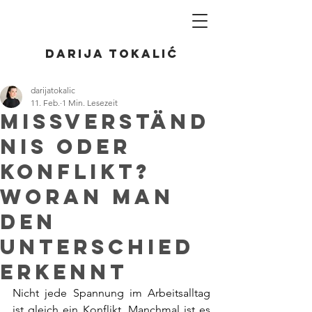
Darija Tokalić
darijatokalic
11. Feb.
1 Min. Lesezeit
Missverständ
nis oder
Konflikt?
Woran man
den
Unterschied
erkennt
Nicht jede Spannung im Arbeitsalltag 
ist gleich ein Konflikt. Manchmal ist es 