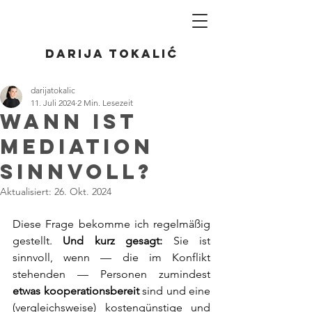
Darija Tokalić
darijatokalic
11. Juli 2024
2 Min. Lesezeit
Wann ist
Mediation
sinnvoll?
Aktualisiert:
26. Okt. 2024
Diese Frage bekomme ich regelmäßig 
gestellt. 
Und kurz gesagt:
 Sie ist 
sinnvoll, wenn — die im Konflikt 
stehenden — Personen zumindest 
etwas kooperationsbereit
 sind und eine 
(vergleichsweise) kostengünstige und 