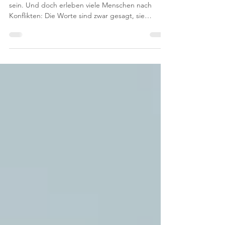
genügen
Eine Entschuldigung kann ein wichtiger Schritt
sein. Und doch erleben viele Menschen nach
Konflikten: Die Worte sind zwar gesagt, sie
kommen allerdings nicht wirklich an. Das liegt
selten daran, dass Entschuldigung grundsätzlich
wertlos wäre. Oft fehlt etwas Entscheidendes: das
spürbare Verstehen dessen, was enttäuscht oder
beschädigt wurde. Ein schnelles „Tut mir leid“
kann entlasten wollen, wirkt aber manchmal wie
ein Abschluss, bevor der andere überhaupt
gehört wurde. In K