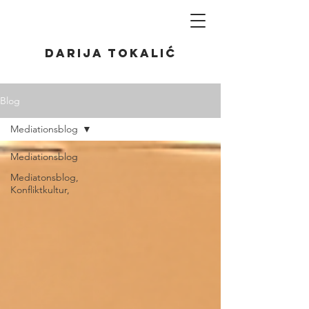
Darija Tokalić
Blog
Mediationsblog
Mediationsblog
Mediatonsblog,
Konfliktkultur,