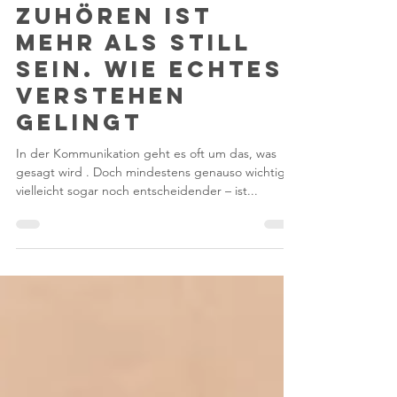
darijatokalic
10. Sept. 2025
2 Min. Lesezeit
zuhören ist
mehr als still
sein. wie echtes
verstehen
gelingt
In der Kommunikation geht es oft um das, was
gesagt wird . Doch mindestens genauso wichtig –
vielleicht sogar noch entscheidender – ist...