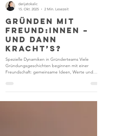
darijatokalic
15. Okt. 2025
2 Min. Lesezeit
Gründen mit
Freund:innen –
und dann
kracht’s?
Spezielle Dynamiken in Gründerteams Viele
Gründungsgeschichten beginnen mit einer
Freundschaft: gemeinsame Ideen, Werte und
Visionen. Die Vorstellung, „zusammen etwas
Eigenes aufzubauen“, verbindet und begeistert.
Doch was anfangs leicht und vertraut wirkt, birgt
eine besondere Herausforderung: Die Grenzen
zwischen Freundschaft und Geschäftsbeziehung
verschwimmen. Wenn Nähe zur Falle wird
Freundschaft bedeutet Vertrauen, Nachsicht und
Loyalität: alles wertvolle Qualitäten. Ab